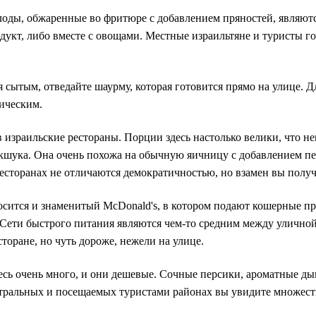
плоды, обжаренные во фритюре с добавлением пряностей, являю
дукт, либо вместе с овощами. Местные израильтяне и туристы го
я сытым, отведайте шаурму, которая готовится прямо на улице. 
тическим.
 израильские рестораны. Порции здесь настолько велики, что н
кшука. Она очень похожа на обычную яичницу с добавлением пер
ресторанах не отличаются демократичностью, но взамен вы полу
сится и знаменитый McDonald's, в котором подают кошерные про
 Сети быстрого питания являются чем-то средним между уличной
сторане, но чуть дороже, нежели на улице.
сь очень много, и они дешевые. Сочные персики, ароматные дын
тральных и посещаемых туристами районах вы увидите множеств