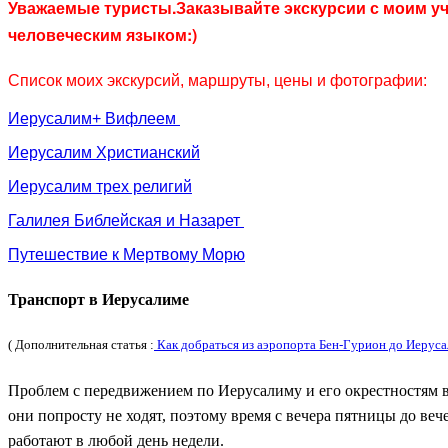
Уважаемые туристы.Заказывайте экскурсии с моим уч
человеческим
языком:
)
Список моих экскурсий
, маршруты
, цены и фотографии
:
Иерусалим+ Вифлеем
Иерусалим Христианский
Иерусалим трех религий
Галилея Библейская и Назарет
Путешествие к Мертвому Морю
Транспорт в Иерусалиме
( Дополнительная статья :
Как добраться из аэропорта Бен-Гурион до Иерус
Проблем с передвижением по Иерусалиму и его окрестностям в и
они попросту не ходят, поэтому время с вечера пятницы до ве
работают в любой день недели.