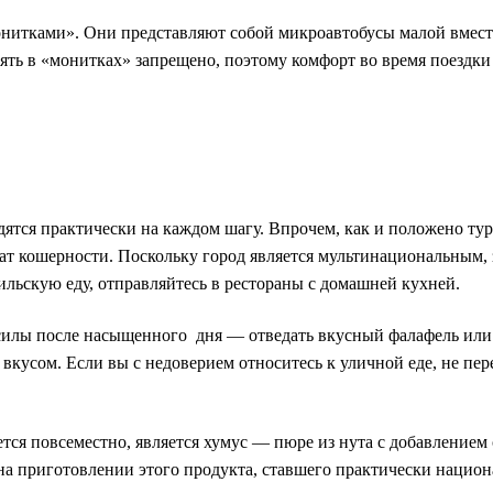
онитками». Они представляют собой микроавтобусы малой вмес
оять в «монитках» запрещено, поэтому комфорт во время поездк
дятся практически на каждом шагу. Впрочем, как и положено ту
ат кошерности. Поскольку город является мультинациональным, з
аильскую еду, отправляйтесь в рестораны с домашней кухней.
силы после насыщенного дня — отведать вкусный фалафель или 
вкусом. Если вы с недоверием относитесь к уличной еде, не пер
я повсеместно, является хумус — пюре из нута с добавлением с
на приготовлении этого продукта, ставшего практически наци