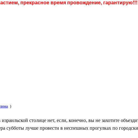
астием, прекрасное время провождение, гарантирую!!
алима
)
зраильской столице нет, если, конечно, вы не захотите объездит
чера субботы лучше провести в неспешных прогулках по городск