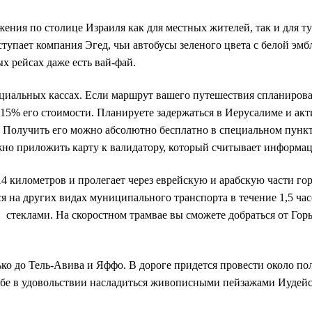
ия по столице Израиля как для местных жителей, так и для ту
пает компания Эгед, чьи автобусы зеленого цвета с белой эмбл
 рейсах даже есть вай-фай.
циальных кассах. Если маршрут вашего путешествия спланирован 
 15% его стоимости. Планируете задержаться в Иерусалиме и ак
. Получить его можно абсолютно бесплатно в специальном пункт
ужно приложить карту к валидатору, который считывает информац
4 километров и пролегает через еврейскую и арабскую части го
 на других видах муниципального транспорта в течение 1,5 час
теклами. На скоростном трамвае вы сможете добраться от Горы
ко до Тель-Авива и Яффо. В дороге придется провести около пол
 себе в удовольствии насладиться живописными пейзажами Иудейс