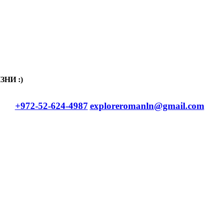
НИ :)
+972-52-624-4987
exploreromanln@gmail.com