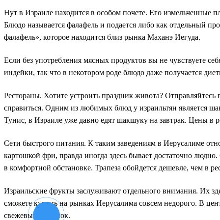
Нут в Израиле находится в особом почете. Его измельченные 
Блюдо называется фалафель и подается либо как отдельный про
фалафель», которое находится близ рынка Маханэ Иегуда.
Если без употребления мясных продуктов вы не чувствуете себ
индейки, так что в некотором роде блюдо даже получается дие
Рестораны. Хотите устроить праздник живота? Отправляйтесь в
справиться. Одним из любимых блюд у израильтян является ша
Тунис, в Израиле уже давно едят шакшуку на завтрак. Цены в 
Сети быстрого питания. К таким заведениям в Иерусалиме отно
картошкой фри, правда иногда здесь бывает достаточно людно.
в комфортной обстановке. Трапеза обойдется дешевле, чем в ре
Израильские фрукты заслуживают отдельного внимания. Их зде
сможете купить на рынках Иерусалима совсем недорого. В цен
свежевыжатый сок.