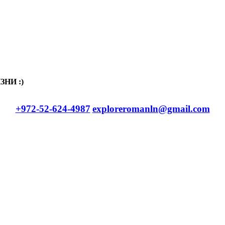
НИ :)
+972-52-624-4987
exploreromanln@gmail.com