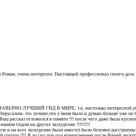
Роман, очень интересно. Настоящий профессионал своего дела !!!
ЕРНО ЛУЧШИЙ ГИД В МИРЕ, т.к. настолько интересной,увлек
 в Иерусалим- это лучшее,что у меня было и думаю больше уже не б
 А Ваш рассказ отложился в памяти !!! после чего даже была купл
 нашим гидом на других экскурсиях !!!!!!!!!
е и на всех экскурсиях были вместе) были безумно расстроены 
группе !!!! Я до сих пор под впечатлением,после Вашей экскурсии