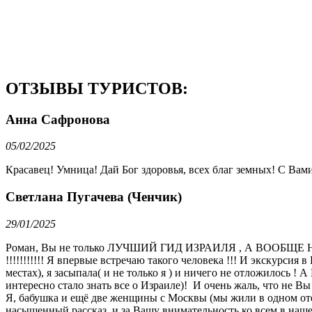
ОТЗЫВЫ ТУРИСТОВ:
Анна Сафронова
05/02/2025
Красавец! Умница! Дай Бог здоровья, всех благ земных! С Вами 
Светлана Пугачева (Ченчик)
29/01/2025
Роман, Вы не только ЛУЧШИЙ ГИД ИЗРАИЛЯ , А ВООБЩЕ НАВ
!!!!!!!!!!! Я впервые встречаю такого человека !!! И экскурсия
местах), я засыпала( и не только я ) и ничего не отложилось !
интересно стало знать все о Израиле)! И очень жаль, что не Вы
Я, бабушка и ещё две женщины с Москвы (мы жили в одном отел
насыщенный рассказ, и за Вашу внимательность ко всем в нашей 