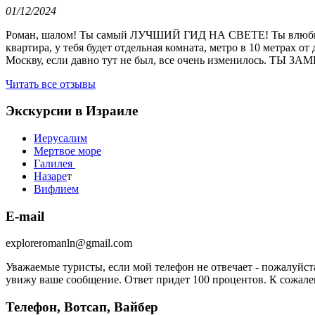
01/12/2024
Роман, шалом! Ты самый ЛУЧШИЙ ГИД НА СВЕТЕ! Ты влюбил нас
квартира, у тебя будет отдельная комната, метро в 10 метрах 
Москву, если давно тут не был, все очень изменилось
Читать все отзывы
Экскурсии в Израиле
Иерусалим
Мертвое море
Галилея
Назаре
т
Вифлием
E-mail
exploreromanln@gmail.com
Уважаемые туристы, если мой телефон не отвечает - пожалуйс
увижу ваше сообщение. Ответ придет 100 процентов. К сожален
Телефон, Вотсап, Вайбер