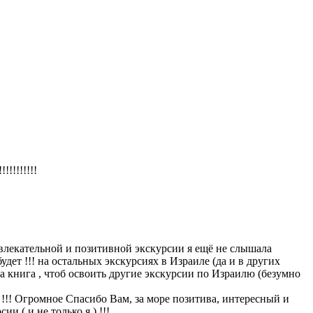
!!!!!!!!
ательной и позитивной экскурсии я ещё не слышала
удет !!! на остальных экскурсиях в Израиле (да и в других
ена книга , чтоб освоить другие экскурсии по Израилю (безумно
!!! Огромное Спасибо Вам, за море позитива, интересный и
 ( и не только я ) !!!