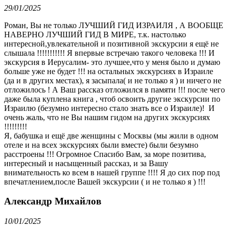
29/01/2025
Роман, Вы не только ЛУЧШИЙ ГИД ИЗРАИЛЯ , А ВООБЩЕ
НАВЕРНО ЛУЧШИЙ ГИД В МИРЕ, т.к. настолько
интересной,увлекательной и позитивной экскурсии я ещё не
слышала !!!!!!!!!!! Я впервые встречаю такого человека !!! И
экскурсия в Иерусалим- это лучшее,что у меня было и думаю
больше уже не будет !!! на остальных экскурсиях в Израиле
(да и в других местах), я засыпала( и не только я ) и ничего не
отложилось ! А Ваш рассказ отложился в памяти !!! после чего
даже была куплена книга , чтоб освоить другие экскурсии по
Израилю (безумно интересно стало знать все о Израиле)! И
очень жаль, что не Вы нашим гидом на других экскурсиях
!!!!!!!!!
Я, бабушка и ещё две женщины с Москвы (мы жили в одном
отеле и на всех экскурсиях были вместе) были безумно
расстроены !!! Огромное Спасибо Вам, за море позитива,
интересный и насыщенный рассказ, и за Вашу
внимательность ко всем в нашей группе !!!! Я до сих пор под
впечатлением,после Вашей экскурсии ( и не только я ) !!!
Александр Михайлов
10/01/2025